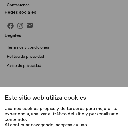
Contáctanos
Redes sociales
Legales
Términos y condiciones
Política de privacidad
Aviso de privacidad
Este sitio web utiliza cookies
© Morris Garages. Todos los derechos reservados.
Usamos cookies propias y de terceros para mejorar tu
experiencia, analizar el tráfico del sitio y personalizar el
V. 2.0.1
contenido.
Al continuar navegando, aceptas su uso.