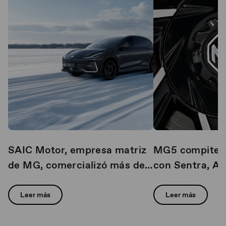
SAIC Motor, empresa matriz
MG5 compite c
de MG, comercializó más de 1
con Sentra, Av
millón de vehículos a nivel
líderes de ven
mundial durante el primer
Leer más
Leer más
trimestre de 2026