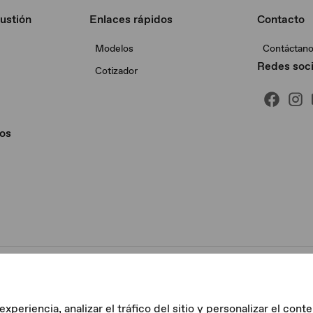
ustión
Enlaces rápidos
Contacto
Modelos
Contáctan
Redes soci
Cotizador
os
eriencia, analizar el tráfico del sitio y personalizar el conte