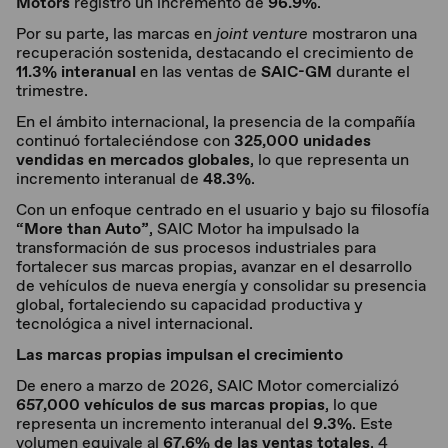
Motors
registró un incremento de
96.9%
.
Por su parte, las marcas en
joint venture
mostraron una
recuperación sostenida, destacando el crecimiento de
11.3% interanual
en las ventas de
SAIC-GM
durante el
trimestre.
En el ámbito internacional, la presencia de la compañía
continuó fortaleciéndose con
325,000 unidades
vendidas en mercados globales
, lo que representa un
incremento interanual de
48.3%
.
Con un enfoque centrado en el usuario y bajo su filosofía
“More than Auto”
, SAIC Motor ha impulsado la
transformación de sus procesos industriales para
fortalecer sus marcas propias, avanzar en el desarrollo
de vehículos de nueva energía y consolidar su presencia
global, fortaleciendo su capacidad productiva y
tecnológica a nivel internacional.
Las marcas propias impulsan el crecimiento
De enero a marzo de 2026, SAIC Motor comercializó
657,000 vehículos de sus marcas propias
, lo que
representa un incremento interanual del
9.3%
. Este
volumen equivale al
67.6% de las ventas totales
, 4