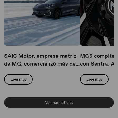
SAIC Motor, empresa matriz
MG5 compite c
de MG, comercializó más de 1
con Sentra, Av
millón de vehículos a nivel
líderes de ven
mundial durante el primer
Leer más
Leer más
trimestre de 2026
Ver más noticias