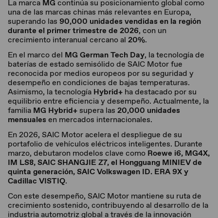
La marca
MG
continúa su posicionamiento global como
una de las marcas chinas más relevantes en Europa,
superando las
90,000 unidades vendidas en la región
durante el primer trimestre de 2026
, con un
crecimiento interanual cercano al
20%
.
En el marco del
MG German Tech Day
, la tecnología de
baterías de estado semisólido de SAIC Motor fue
reconocida por medios europeos por su seguridad y
desempeño en condiciones de bajas temperaturas.
Asimismo, la tecnología
Hybrid+
ha destacado por su
equilibrio entre eficiencia y desempeño. Actualmente, la
familia
MG Hybrid+
supera las
20,000 unidades
mensuales
en mercados internacionales.
En 2026, SAIC Motor acelera el despliegue de su
portafolio de vehículos eléctricos inteligentes. Durante
marzo, debutaron modelos clave como
Roewe i6, MG4X,
IM LS8, SAIC SHANGJIE Z7, el Hongguang MINIEV de
quinta generación, SAIC Volkswagen ID. ERA 9X y
Cadillac VISTIQ
.
Con este desempeño, SAIC Motor mantiene su ruta de
crecimiento sostenido, contribuyendo al desarrollo de la
industria automotriz global a través de la innovación