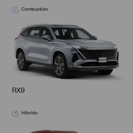
Combustión
RX9
Híbrido