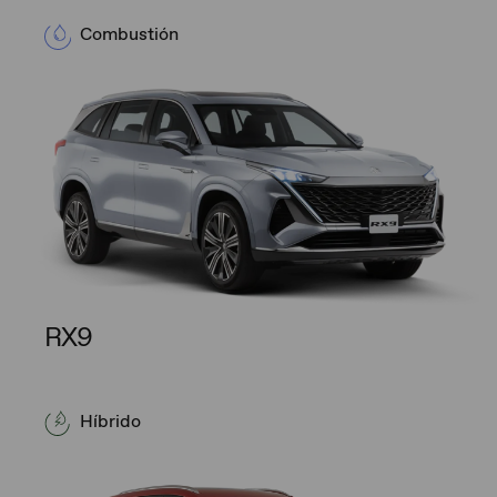
Combustión
RX9
Híbrido