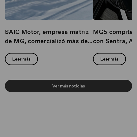
SAIC Motor, empresa matriz
MG5 compite c
de MG, comercializó más de 1
con Sentra, Av
millón de vehículos a nivel
líderes de ven
mundial durante el primer
Leer más
Leer más
trimestre de 2026
Ver más noticias