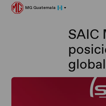
MG Guatemala
SAIC 
posici
globa