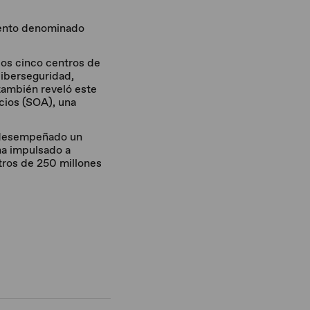
miento denominado
los cinco centros de
 ciberseguridad,
también reveló este
icios (SOA), una
a desempeñado un
ha impulsado a
tros de 250 millones