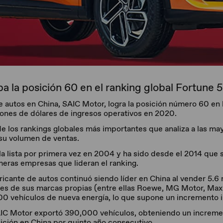
 la posición 60 en el ranking global Fortune 
e autos en China, SAIC Motor, logra la posición número 60 en l
ones de dólares de ingresos operativos en 2020.
e los rankings globales más importantes que analiza a las m
 su volumen de ventas.
la lista por primera vez en 2004 y ha sido desde el 2014 que
meras empresas que lideran el ranking.
ricante de autos continuó siendo líder en China al vender 5.6 
nes de sus marcas propias (entre ellas Roewe, MG Motor, Max
00 vehículos de nueva energía, lo que supone un incremento i
IC Motor exportó 390,000 vehículos, obteniendo un incremen
sición en China por quinto año consecutivo.