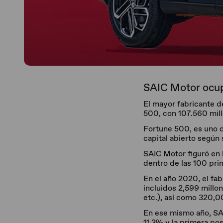
SAIC Motor ocupa
El mayor fabricante d
500, con 107.560 mill
Fortune 500, es uno d
capital abierto según
SAIC Motor figuró en 
dentro de las 100 pri
En el año 2020, el fab
incluidos 2,599 millo
etc.), así como 320,0
En ese mismo año, SA
11.3% y la primera po