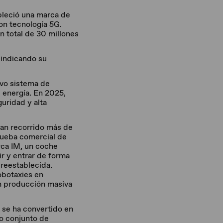
ableció una marca de
on tecnología 5G.
n total de 30 millones
, indicando su
evo sistema de
e energía. En 2025,
uridad y alta
han recorrido más de
rueba comercial de
rca IM, un coche
ir y entrar de forma
reestablecida.
obotaxies en
en producción masiva
 se ha convertido en
o conjunto de