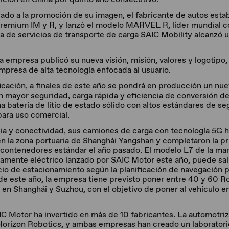
neado a la promoción de su imagen, el fabricante de autos est
premium IM y R, y lanzó el modelo MARVEL R, líder mundial c
 de servicios de transporte de carga SAIC Mobility alcanzó u
la empresa publicó su nueva visión, misión, valores y logotipo
mpresa de alta tecnología enfocada al usuario.
ificación, a finales de este año se pondrá en producción un nu
on mayor seguridad, carga rápida y eficiencia de conversión d
 batería de litio de estado sólido con altos estándares de seg
ara uso comercial.
cia y conectividad, sus camiones de carga con tecnología 5G 
n la zona portuaria de Shanghái Yangshan y completaron la p
 contenedores estándar el año pasado. El modelo L7 de la ma
uramente eléctrico lanzado por SAIC Motor este año, puede sal
o de estacionamiento según la planificación de navegación p
de este año, la empresa tiene previsto poner entre 40 y 60 R
 en Shanghái y Suzhou, con el objetivo de poner al vehículo 
IC Motor ha invertido en más de 10 fabricantes. La automotriz
Horizon Robotics, y ambas empresas han creado un laboratori