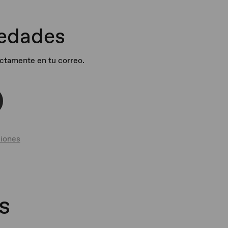
vedades
ectamente en tu correo.
iones
s