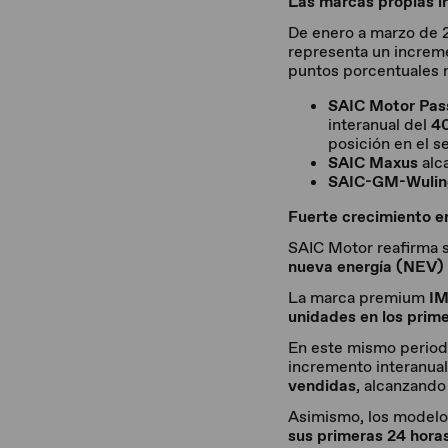
Las marcas propias i
De enero a marzo de 
representa un increme
puntos porcentuales m
SAIC Motor Pas
interanual del
4
posición en el s
SAIC Maxus
alc
SAIC-GM-Wulin
Fuerte crecimiento e
SAIC Motor reafirma s
nueva energía (NEV)
La marca premium
IM
unidades en los prim
En este mismo perio
incremento interanua
vendidas
, alcanzand
Asimismo, los model
sus primeras 24 hora