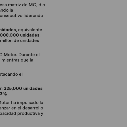
esa matriz de MG, dio
ando la
consecutivo liderando
nidades
, equivalente
,008,000 unidades
,
 millón de unidades
G Motor. Durante el
, mientras que la
stacando el
on
325,000 unidades
.3%
.
Motor ha impulsado la
nzar en el desarrollo
apacidad productiva y