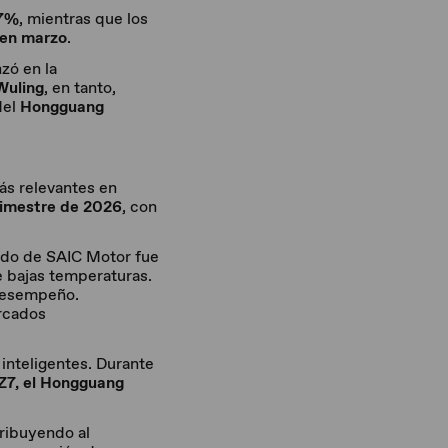
.7%
, mientras que los
en marzo
.
zó en la
uling
, en tanto,
del
Hongguang
ás relevantes en
rimestre de 2026
, con
lido de SAIC Motor fue
 bajas temperaturas.
 desempeño.
rcados
 inteligentes. Durante
Z7, el Hongguang
ribuyendo al