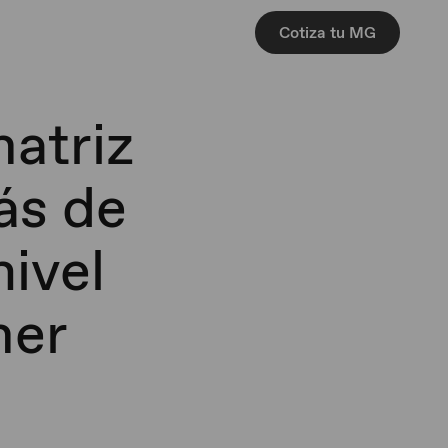
Cotiza tu MG
atriz
ás de
nivel
mer