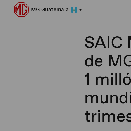
MG Guatemala
SAIC 
de MG
1 mill
mundi
trime