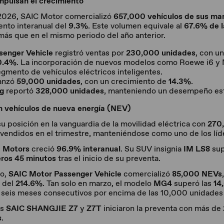
mpulsan el crecimiento
2026, SAIC Motor comercializó
657,000 vehículos de sus ma
nto interanual del
9.3%
. Este volumen equivale al
67.6% de l
ás que en el mismo periodo del año anterior.
senger Vehicle
registró ventas por
230,000 unidades
, con u
0.4%
. La incorporación de nuevos modelos como Roewe i6 y
egmento de vehículos eléctricos inteligentes.
anzó
59,000 unidades
, con un crecimiento de
14.3%
.
g
reportó
328,000 unidades
, manteniendo un desempeño est
n vehículos de nueva energía (NEV)
u posición en la vanguardia de la movilidad eléctrica con
270,
vendidos en el trimestre, manteniéndose como uno de los líde
 Motors
creció
96.9% interanual
. Su SUV insignia
IM LS8
sup
eros 45 minutos
tras el inicio de su preventa.
do,
SAIC Motor Passenger Vehicle
comercializó
85,000 NEVs
l del
214.6%
. Tan solo en marzo, el modelo
MG4
superó las
14
o seis meses consecutivos por encima de las 10,000 unidades
os
SAIC SHANGJIE Z7
y
Z7T
iniciaron la preventa con más de
s
.