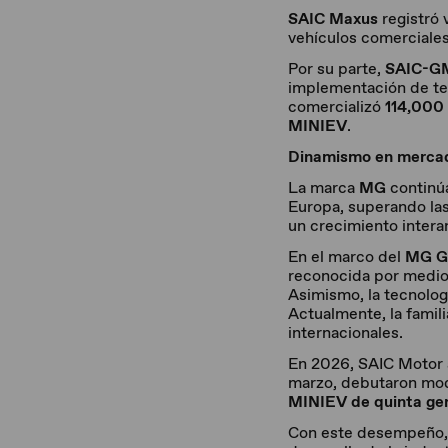
SAIC Maxus
registró 
vehículos comerciales
Por su parte,
SAIC-G
implementación de te
comercializó
114,000
MINIEV
.
Dinamismo en mercad
La marca
MG
continúa
Europa, superando la
un crecimiento intera
En el marco del
MG G
reconocida por medio
Asimismo, la tecnolo
Actualmente, la famil
internacionales.
En 2026, SAIC Motor a
marzo, debutaron mo
MINIEV de quinta gen
Con este desempeño, 