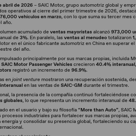
e abril de 2026
– SAIC Motor, grupo automotriz global y empr
dos operativos al cierre del primer trimestre de 2026, destac
76,000 vehículos en marzo
, con lo que suma su tercer mes 
l año.
 volumen acumulado de
ventas mayoristas
alcanzó
973,000 u
ranual de
3%
. En paralelo, las
ventas al menudeo
totalizaron
1
otor en el único fabricante automotriz en China en superar el
estre del año.
mpulsado principalmente por sus marcas propias, incluida M
e
SAIC Motor Passenger Vehicles
crecieron
40.4% interanual
otors
registró un incremento de
96.9%
.
cas en
joint venture
mostraron una recuperación sostenida, de
interanual
en las ventas de
SAIC-GM
durante el trimestre.
ional, la presencia de la compañía continuó fortaleciéndose c
s globales
, lo que representa un incremento interanual de
48
do en el usuario y bajo su filosofía
“More than Auto”
, SAIC 
 procesos industriales para fortalecer sus marcas propias, ava
 energía y consolidar su presencia global, fortaleciendo su c
ternacional.