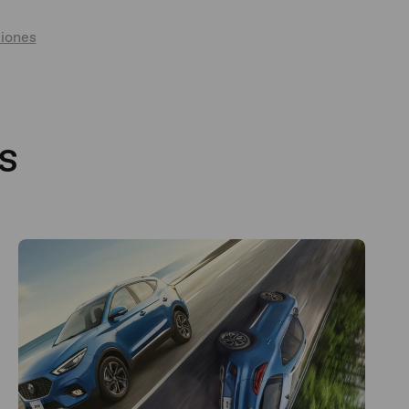
iones
s