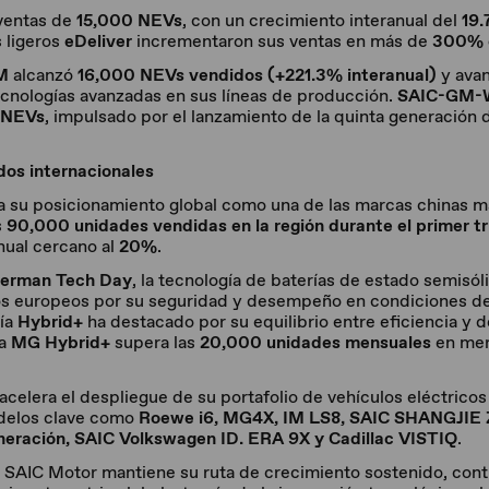
ventas de
15,000 NEVs
, con un crecimiento interanual del
19
 ligeros
eDeliver
incrementaron sus ventas en más de
300% 
M
alcanzó
16,000 NEVs vendidos (+221.3% interanual)
y avan
cnologías avanzadas en sus líneas de producción.
SAIC-GM-W
 NEVs
, impulsado por el lanzamiento de la quinta generación 
os internacionales
 su posicionamiento global como una de las marcas chinas m
s
90,000 unidades vendidas en la región durante el primer t
nual cercano al
20%
.
erman Tech Day
, la tecnología de baterías de estado semisó
s europeos por su seguridad y desempeño en condiciones de
gía
Hybrid+
ha destacado por su equilibrio entre eficiencia y
ia
MG Hybrid+
supera las
20,000 unidades mensuales
en me
celera el despliegue de su portafolio de vehículos eléctricos
delos clave como
Roewe i6, MG4X, IM LS8, SAIC SHANGJIE 
eración, SAIC Volkswagen ID. ERA 9X y Cadillac VISTIQ
.
SAIC Motor mantiene su ruta de crecimiento sostenido, cont