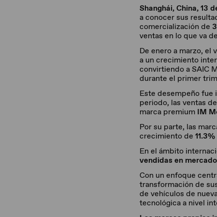
Shanghái, China, 13 d
a conocer sus resulta
comercialización de
3
ventas en lo que va de
De enero a marzo, el
a un crecimiento inte
convirtiendo a SAIC M
durante el primer trim
Este desempeño fue i
periodo, las ventas d
marca premium
IM M
Por su parte, las mar
crecimiento de
11.3% 
En el ámbito internac
vendidas en mercado
Con un enfoque centra
transformación de sus
de vehículos de nueva
tecnológica a nivel in